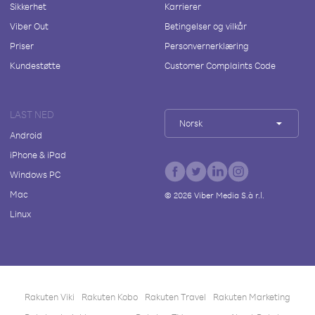
Sikkerhet
Karrierer
Viber Out
Betingelser og vilkår
Priser
Personvernerklæring
Kundestøtte
Customer Complaints Code
LAST NED
Norsk
Android
iPhone & iPad
Windows PC
Mac
©
2026
Viber Media S.à r.l.
Linux
Rakuten Viki
Rakuten Kobo
Rakuten Travel
Rakuten Marketing