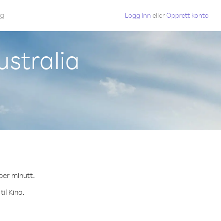
gg
Logg Inn
eller
Opprett konto
ustralia
 per minutt.
il Kina.