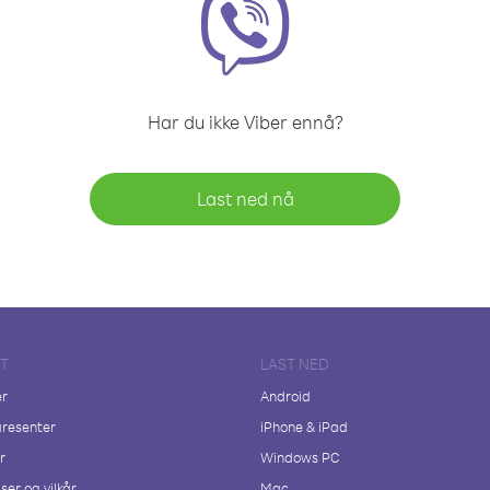
Har du ikke Viber ennå?
Last ned nå
FT
LAST NED
er
Android
resenter
iPhone & iPad
r
Windows PC
ser og vilkår
Mac