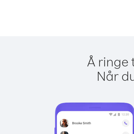
Å ringe 
Når du