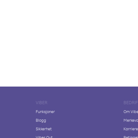
VIBER
BEDRI
Funksjoner
Om Vib
Blogg
Merkeva
Sikkerhet
Karriere
Viber Out
Betingel