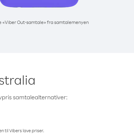
e «Viber Out-samtale» fra samtalemenyen
stralia
avpris samtalealternativer:
 til Vibers lave priser.