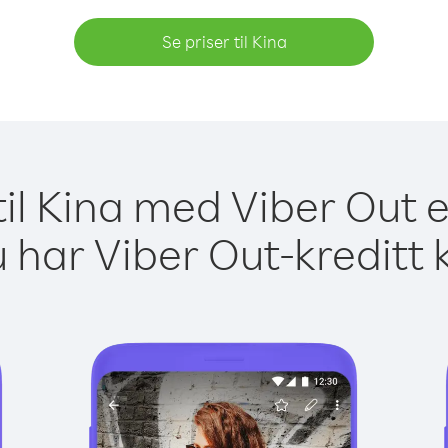
Se priser til Kina
til Kina med Viber Out e
 har Viber Out-kreditt 