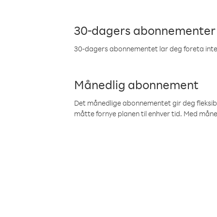
30-dagers abonnementer
30-dagers abonnementet lar deg foreta inter
Månedlig abonnement
Det månedlige abonnementet gir deg fleksibilit
måtte fornye planen til enhver tid. Med mån