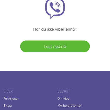
Har du ikke Viber ennå?
Last ned nå
VIBER
BEDRIFT
Funksjoner
Om Viber
Blogg
Merkevaresenter