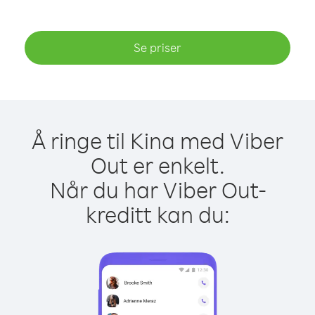
Se priser
Å ringe til Kina med Viber
Out er enkelt.
Når du har Viber Out-
kreditt kan du: