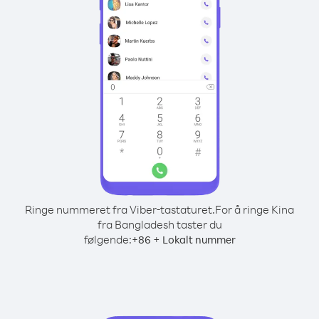
Ringe nummeret fra Viber-tastaturet.
For å ringe Kina
fra Bangladesh taster du
følgende:
+
+
86
Lokalt nummer