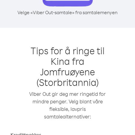
Velge «Viber Out-samtale» fra samtalemenyen
Tips for å ringe til
Kina fra
Jomfruøyene
(Storbritannia)
Viber Out gir deg mer ringetid for
mindre penger. Velg blant våre
fleksible, lavpris
samtalealternativer:
Kredittpakker