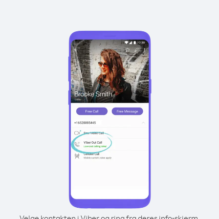
Velge kontakten i Viber og ring fra deres info-skjerm.