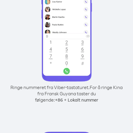
Ringe nummeret fra Viber-tastaturet.
For å ringe Kina
fra Fransk Guyana taster du
følgende:
+
+
86
Lokalt nummer