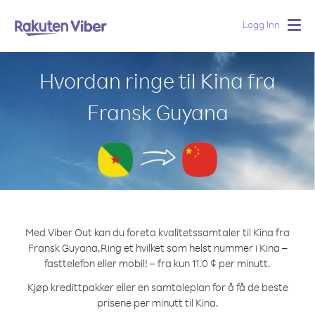
Logg Inn
Togg
navig
Hvordan ringe til Kina fra
Fransk Guyana
Med Viber Out kan du foreta kvalitetssamtaler til Kina fra
Fransk Guyana.
Ring et hvilket som helst nummer i Kina –
fasttelefon eller mobil! – fra kun 11.0 ¢ per minutt.
Kjøp kredittpakker eller en samtaleplan for å få de beste
prisene per minutt til Kina.