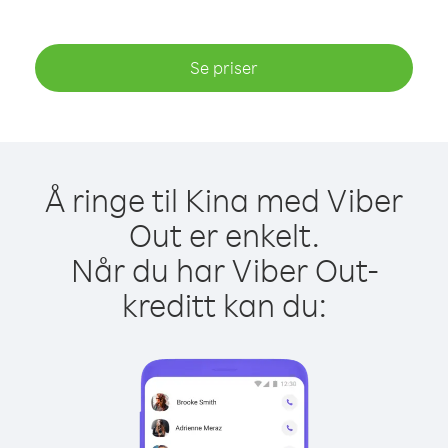
Se priser
Å ringe til Kina med Viber
Out er enkelt.
Når du har Viber Out-
kreditt kan du: