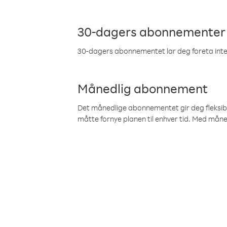
30-dagers abonnementer
30-dagers abonnementet lar deg foreta inter
Månedlig abonnement
Det månedlige abonnementet gir deg fleksibilit
måtte fornye planen til enhver tid. Med mån