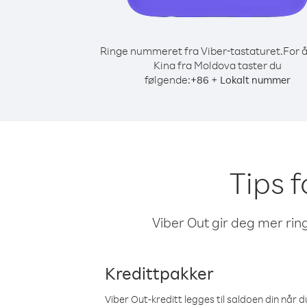
Ringe nummeret fra Viber-tastaturet.
For å
Kina fra Moldova taster du
følgende:
+
+
86
Lokalt nummer
Tips f
Viber Out gir deg mer ring
Kredittpakker
Viber Out-kreditt legges til saldoen din når du