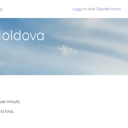
gg
Logg Inn
eller
Opprett konto
 Moldova
 per minutt.
il Kina.