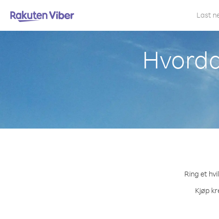
Last n
Hvordan
Ring et hvi
Kjøp kr