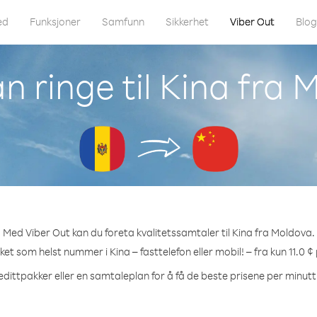
ed
Funksjoner
Samfunn
Sikkerhet
Viber Out
Blo
 ringe til Kina fra
Med Viber Out kan du foreta kvalitetssamtaler til Kina fra Moldova.
lket som helst nummer i Kina – fasttelefon eller mobil! – fra kun 11.0 ¢
edittpakker eller en samtaleplan for å få de beste prisene per minutt t