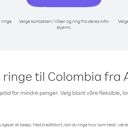
 ringe
Velge kontakten i Viber og ring fra deres info-
Velg
skjerm.
å ringe til Colombia fra
etid for mindre penger. Velg blant våre fleksible, l
 kjøper et beløp. Med kredittkort, kan du ringe hvor som helst i verden