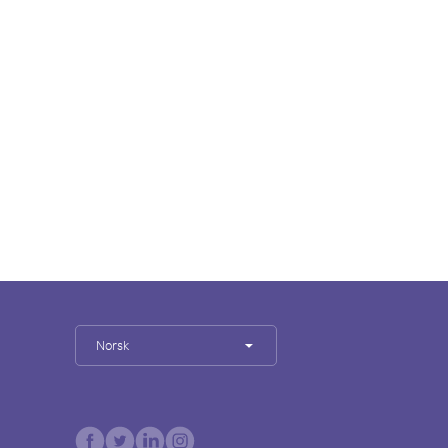
Norsk