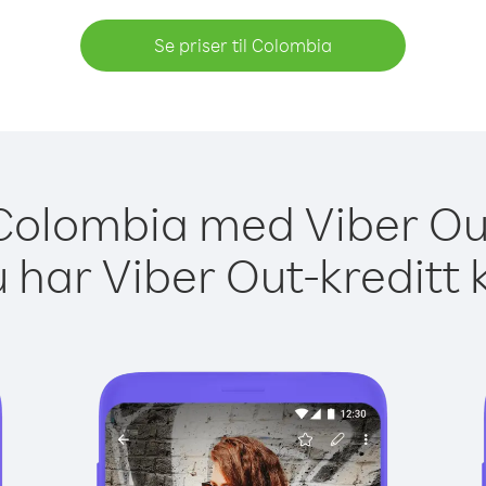
Se priser til Colombia
l Colombia med Viber Out
 har Viber Out-kreditt 