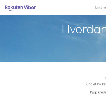
Last n
Hvordan 
Ring et hvilk
Kjøp kredi