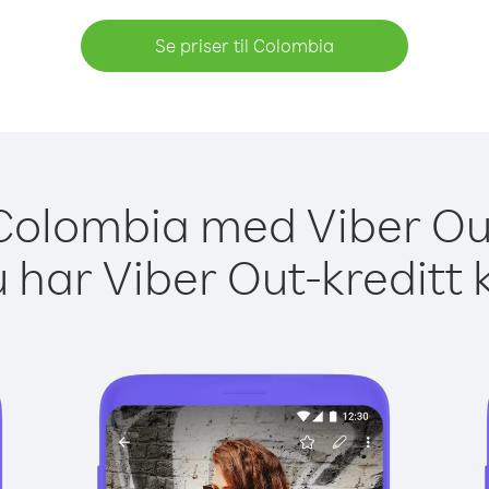
Se priser til Colombia
l Colombia med Viber Out
 har Viber Out-kreditt 