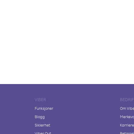
VIBER
BEDRI
Funksjoner
Om Vib
Blogg
Merkeva
Sikkerhet
Karriere
Viber Out
Betingel