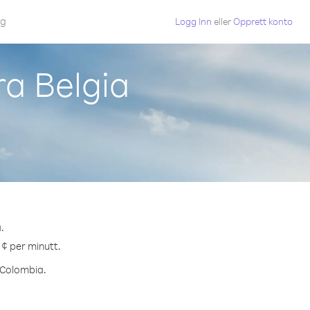
gg
Logg Inn
eller
Opprett konto
ra Belgia
.
 ¢ per minutt.
l Colombia.