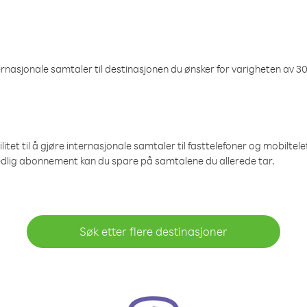
nasjonale samtaler til destinasjonen du ønsker for varigheten av 30
et til å gjøre internasjonale samtaler til fasttelefoner og mobiltelefo
edlig abonnement kan du spare på samtalene du allerede tar.
Søk etter flere destinasjoner