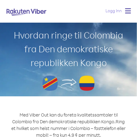
Logg Inn
Togg
navig
Hvordan ringe til Colombia
fra Den demokratiske
republikken Kongo
Med Viber Out kan du foreta kvalitetssamtaler til
Colombia fra Den demokratiske republikken Kongo.
Ring
et hvilket som helst nummer i Colombia – fasttelefon eller
mobil! – fra kun 4.9 ¢ per minutt.