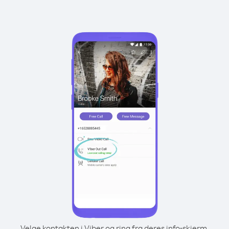
Velge kontakten i Viber og ring fra deres info-skjerm.