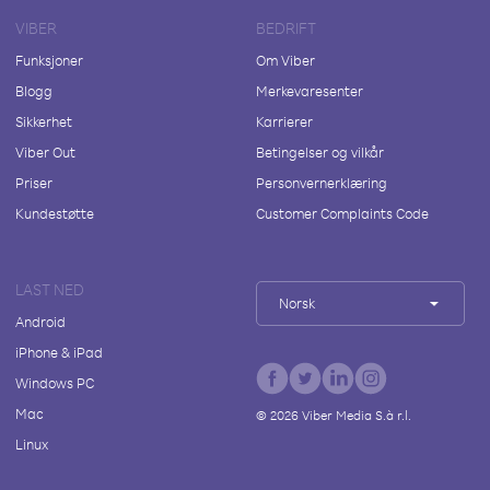
VIBER
BEDRIFT
Funksjoner
Om Viber
Blogg
Merkevaresenter
Sikkerhet
Karrierer
Viber Out
Betingelser og vilkår
Priser
Personvernerklæring
Kundestøtte
Customer Complaints Code
LAST NED
Norsk
Android
iPhone & iPad
Windows PC
Mac
©
2026
Viber Media S.à r.l.
Linux