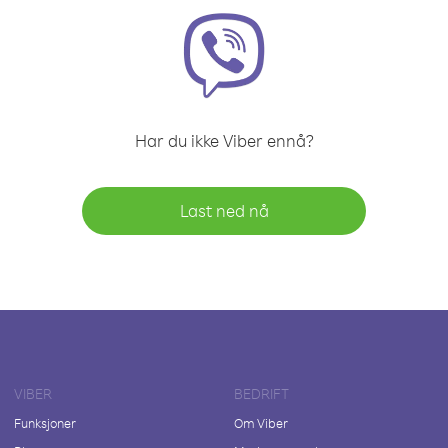
Har du ikke Viber ennå?
Last ned nå
VIBER
BEDRIFT
Funksjoner
Om Viber