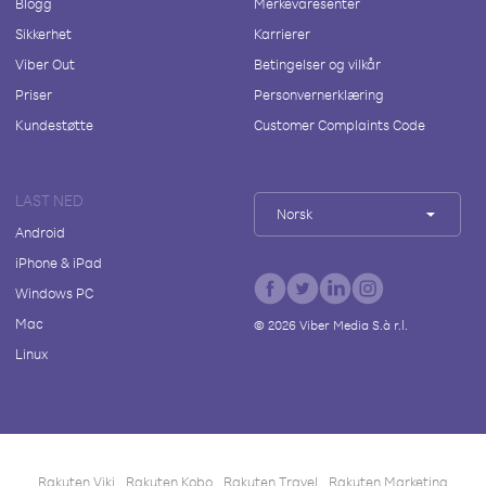
Blogg
Merkevaresenter
Sikkerhet
Karrierer
Viber Out
Betingelser og vilkår
Priser
Personvernerklæring
Kundestøtte
Customer Complaints Code
LAST NED
Norsk
Android
iPhone & iPad
Windows PC
Mac
©
2026
Viber Media S.à r.l.
Linux
Rakuten Viki
Rakuten Kobo
Rakuten Travel
Rakuten Marketing