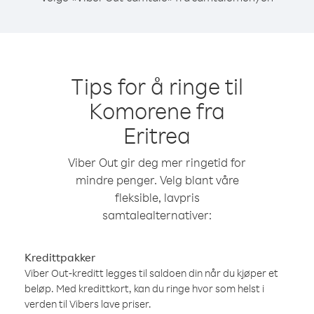
Tips for å ringe til
Komorene fra
Eritrea
Viber Out gir deg mer ringetid for
mindre penger. Velg blant våre
fleksible, lavpris
samtalealternativer:
Kredittpakker
Viber Out-kreditt legges til saldoen din når du kjøper et
beløp. Med kredittkort, kan du ringe hvor som helst i
verden til Vibers lave priser.