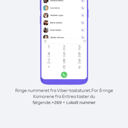
Ringe nummeret fra Viber-tastaturet.
For å ringe
Komorene fra Eritrea taster du
følgende:
+
+
269
Lokalt nummer