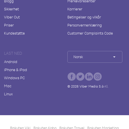
Blogg
Merkevaresenter
Sikkerhet
Karrierer
Viber Out
Betingelser og vilkår
Priser
Personvernerklæring
Kundestøtte
Customer Complaints Code
LAST NED
Norsk
Android
iPhone & iPad
Windows PC
Mac
©
2026
Viber Media S.à r.l.
Linux
Rakuten Viki
Rakuten Kobo
Rakuten Travel
Rakuten Marketing