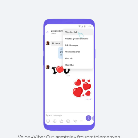
Velge «Viber Out-samtale» fra samtalemenyen