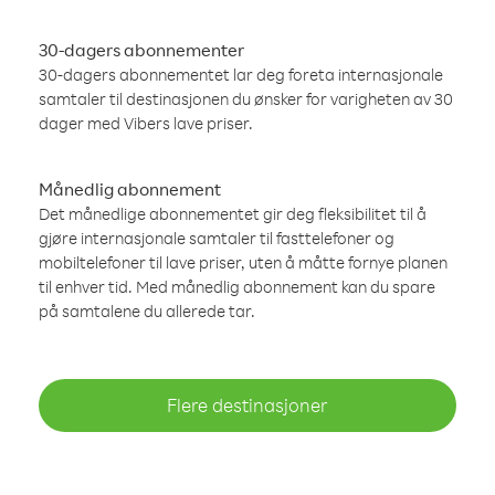
30-dagers abonnementer
30-dagers abonnementet lar deg foreta internasjonale
samtaler til destinasjonen du ønsker for varigheten av 30
dager med Vibers lave priser.
Månedlig abonnement
Det månedlige abonnementet gir deg fleksibilitet til å
gjøre internasjonale samtaler til fasttelefoner og
mobiltelefoner til lave priser, uten å måtte fornye planen
til enhver tid. Med månedlig abonnement kan du spare
på samtalene du allerede tar.
Flere destinasjoner