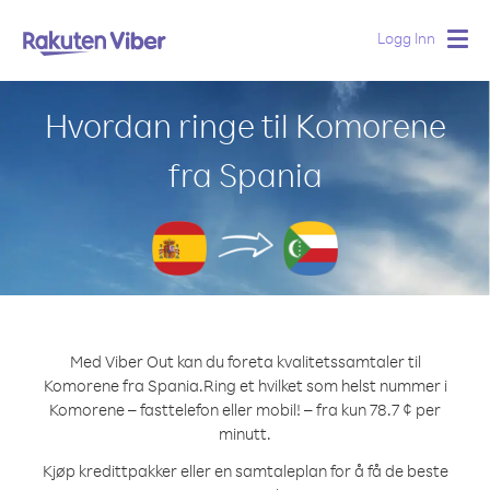
Logg Inn
Togg
navig
Hvordan ringe til Komorene
fra Spania
Med Viber Out kan du foreta kvalitetssamtaler til
Komorene fra Spania.
Ring et hvilket som helst nummer i
Komorene – fasttelefon eller mobil! – fra kun 78.7 ¢ per
minutt.
Kjøp kredittpakker eller en samtaleplan for å få de beste