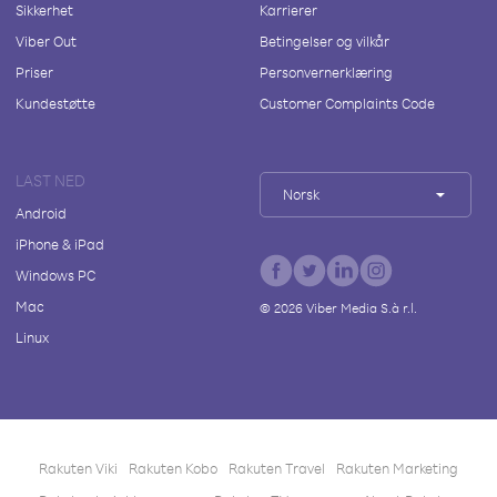
Sikkerhet
Karrierer
Viber Out
Betingelser og vilkår
Priser
Personvernerklæring
Kundestøtte
Customer Complaints Code
LAST NED
Norsk
Android
iPhone & iPad
Windows PC
Mac
©
2026
Viber Media S.à r.l.
Linux
Rakuten Viki
Rakuten Kobo
Rakuten Travel
Rakuten Marketing