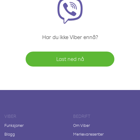
Har du ikke Viber ennå?
Last ned nå
VIBER
BEDRIFT
Funksjoner
Om Viber
Blogg
Merkevaresenter