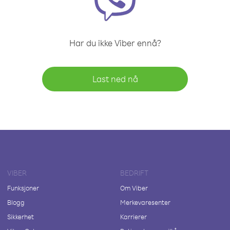
Har du ikke Viber ennå?
Last ned nå
VIBER
BEDRIFT
Funksjoner
Om Viber
Blogg
Merkevaresenter
Sikkerhet
Karrierer