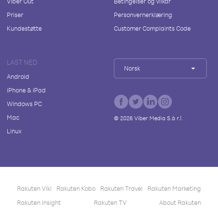
Viber Out
Betingelser og vilkår
Priser
Personvernerklæring
Kundestøtte
Customer Complaints Code
LAST NED
Norsk
Android
iPhone & iPad
Windows PC
Mac
©
2026
Viber Media S.à r.l.
Linux
Rakuten Viki
Rakuten Kobo
Rakuten Travel
Rakuten Marketing
Rakuten Insight
Rakuten TV
About Rakuten