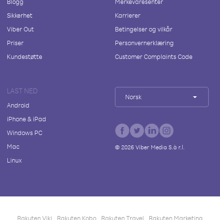
Blogg
Merkevaresenter
Sikkerhet
Karrierer
Viber Out
Betingelser og vilkår
Priser
Personvernerklæring
Kundestøtte
Customer Complaints Code
LAST NED
Norsk
Android
iPhone & iPad
Windows PC
Mac
©
2026
Viber Media S.à r.l.
Linux
Rakuten Viki
Rakuten Kobo
Rakuten Travel
Rakuten Marketing