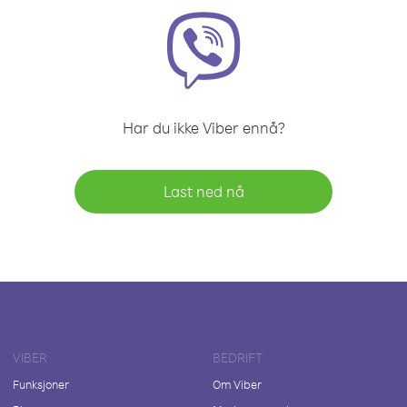
Har du ikke Viber ennå?
Last ned nå
VIBER
BEDRIFT
Funksjoner
Om Viber