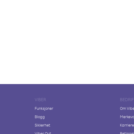
VIBER
BEDRI
Funksjoner
Om Vib
Blogg
Merkeva
Sikkerhet
Karriere
Viber Out
Betingel