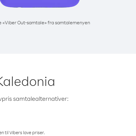
e «Viber Out-samtale» fra samtalemenyen
-Kaledonia
avpris samtalealternativer:
 til Vibers lave priser.