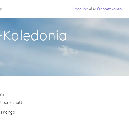
gg
Logg Inn
eller
Opprett konto
y-Kaledonia
ia.
¢ per minutt.
il Kongo.