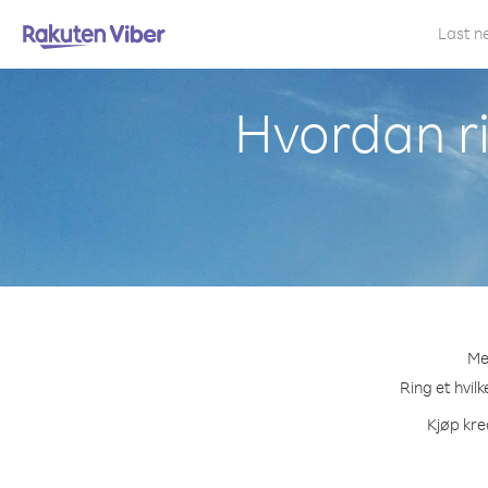
Last n
Hvordan ri
Me
Ring et hvil
Kjøp kre