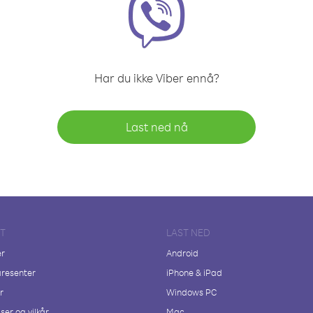
Har du ikke Viber ennå?
Last ned nå
FT
LAST NED
er
Android
resenter
iPhone & iPad
r
Windows PC
ser og vilkår
Mac