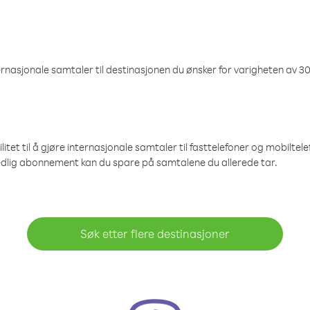
nasjonale samtaler til destinasjonen du ønsker for varigheten av 30
et til å gjøre internasjonale samtaler til fasttelefoner og mobiltelefo
edlig abonnement kan du spare på samtalene du allerede tar.
Søk etter flere destinasjoner