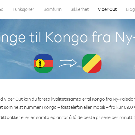
ed
Funksjoner
Samfunn
Sikkerhet
Viber Out
Blo
nge til Kongo fra N
d Viber Out kan du foreta kvalitetssamtaler til Kongo fra Ny-Kaledon
ket som helst nummer i Kongo – fasttelefon eller mobil! – fra kun 59.0 
dittpakker eller en samtaleplan for å få de beste prisene per minutt t