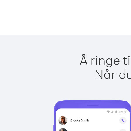
Å ringe t
Når du