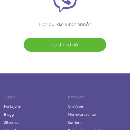
Har du ikke Viber ennå?
Last ned nå
VIBER
BEDRIFT
Funksjoner
Om Viber
Blogg
Merkevaresenter
Sikkerhet
Karrierer