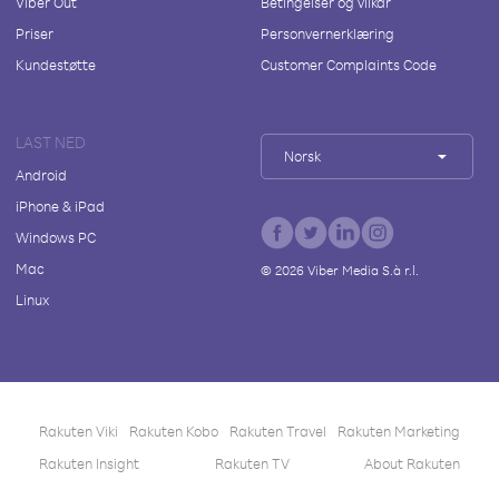
Viber Out
Betingelser og vilkår
Priser
Personvernerklæring
Kundestøtte
Customer Complaints Code
LAST NED
Norsk
Android
iPhone & iPad
Windows PC
Mac
©
2026
Viber Media S.à r.l.
Linux
Rakuten Viki
Rakuten Kobo
Rakuten Travel
Rakuten Marketing
Rakuten Insight
Rakuten TV
About Rakuten