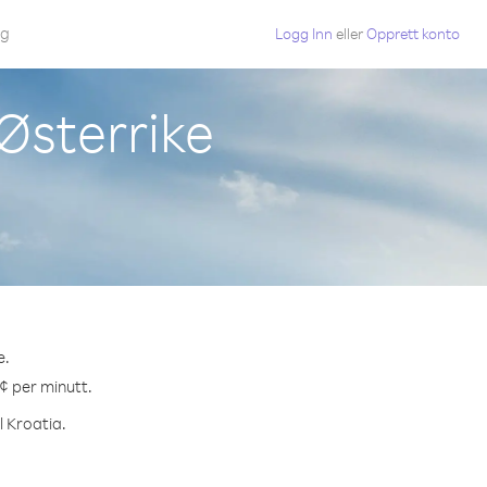
gg
Logg Inn
eller
Opprett konto
 Østerrike
e.
 ¢ per minutt.
l Kroatia.