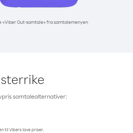
e «Viber Out-samtale» fra samtalemenyen
Østerrike
avpris samtalealternativer:
 til Vibers lave priser.