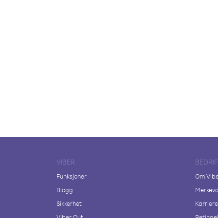
VIBER
BEDRI
Funksjoner
Om Vib
Blogg
Merkeva
Sikkerhet
Karriere
Viber Out
Betingel