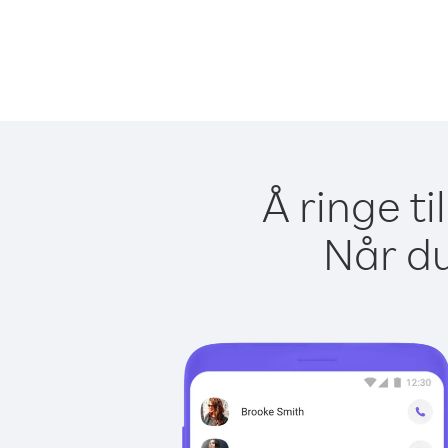
Å ringe t
Når du