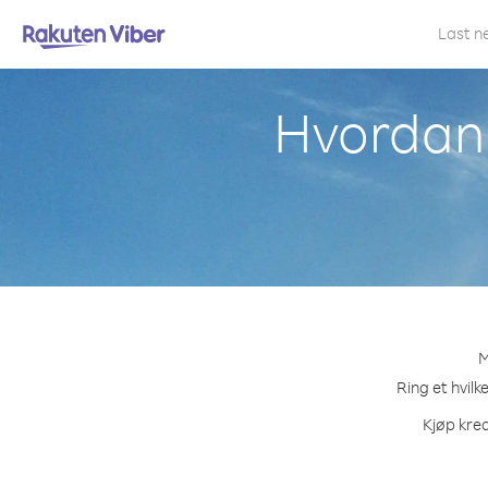
Last n
Hvordan r
M
Ring et hvilk
Kjøp kred