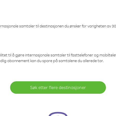
nasjonale samtaler til destinasjonen du ønsker for varigheten av 30
et til å gjøre internasjonale samtaler til fasttelefoner og mobiltelefo
edlig abonnement kan du spare på samtalene du allerede tar.
Søk etter flere destinasjoner