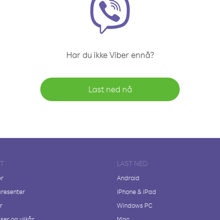
Har du ikke Viber ennå?
Last ned nå
FT
LAST NED
er
Android
resenter
iPhone & iPad
r
Windows PC
ser og vilkår
Mac