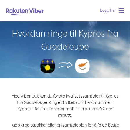
Logg Inn
Togg
navig
Hvordan ringe til Kypros fra
Guadeloupe
Med Viber Out kan du foreta kvalitetssamtaler til Kypros
fra Guadeloupe.
Ring et hvilket som helst nummer i
Kypros – fasttelefon eller mobil! – fra kun 4.9 ¢ per
minutt.
Kjøp kredittpakker eller en samtaleplan for å få de beste