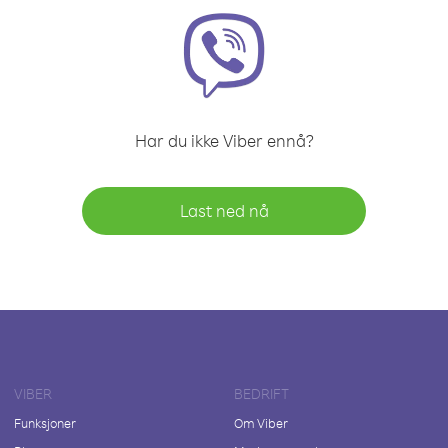
Har du ikke Viber ennå?
Last ned nå
VIBER
BEDRIFT
Funksjoner
Om Viber