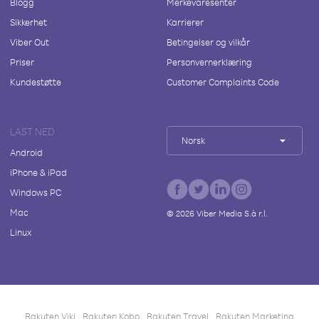
Blogg
Merkevaresenter
Sikkerhet
Karrierer
Viber Out
Betingelser og vilkår
Priser
Personvernerklæring
Kundestøtte
Customer Complaints Code
LAST NED
Norsk
Android
iPhone & iPad
Windows PC
Mac
©
2026
Viber Media S.à r.l.
Linux
Rakuten Viki
Rakuten Kobo
Rakuten Travel
Rakuten Marketing