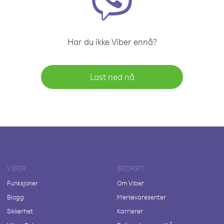
Har du ikke Viber ennå?
Last ned nå
VIBER
BEDRIFT
Funksjoner
Om Viber
Blogg
Merkevaresenter
Sikkerhet
Karrierer