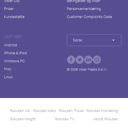
Viber Out
Betingelser og vilkår
Priser
Personvernerklæring
Kundestøtte
Customer Complaints Code
LAST NED
Norsk
Android
iPhone & iPad
Windows PC
Mac
©
2026
Viber Media S.à r.l.
Linux
Rakuten Viki
Rakuten Kobo
Rakuten Travel
Rakuten Marketing
Rakuten Insight
Rakuten TV
About Rakuten