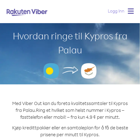
Logg Inn
Togg
navig
Hvordan ringe til Kypros fra
Palau
Med Viber Out kan du foreta kvalitetssamtaler til Kypros
fra Palau.
Ring et hvilket som helst nummer i Kypros –
fasttelefon eller mobil! – fra kun 4.9 ¢ per minutt.
Kjøp kredittpakker eller en samtaleplan for å få de beste
prisene per minutt til Kypros.