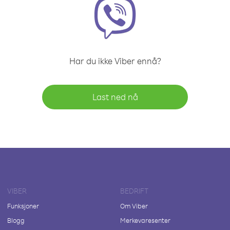
Har du ikke Viber ennå?
Last ned nå
VIBER
BEDRIFT
Funksjoner
Om Viber
Blogg
Merkevaresenter