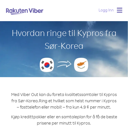
Logg Inn
Togg
navig
Hvordan ringe til Kypros fra
Sør-Korea
Med Viber Out kan du foreta kvalitetssamtaler til Kypros
fra Sør-Korea.
Ring et hvilket som helst nummer i Kypros
– fasttelefon eller mobil! – fra kun 4.9 ¢ per minutt.
Kjøp kredittpakker eller en samtaleplan for å få de beste
prisene per minutt til Kypros.