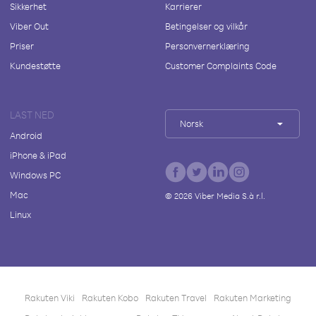
Sikkerhet
Karrierer
Viber Out
Betingelser og vilkår
Priser
Personvernerklæring
Kundestøtte
Customer Complaints Code
LAST NED
Norsk
Android
iPhone & iPad
Windows PC
Mac
©
2026
Viber Media S.à r.l.
Linux
Rakuten Viki
Rakuten Kobo
Rakuten Travel
Rakuten Marketing