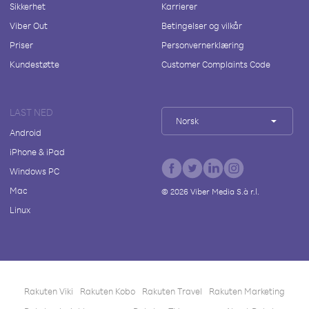
Sikkerhet
Karrierer
Viber Out
Betingelser og vilkår
Priser
Personvernerklæring
Kundestøtte
Customer Complaints Code
LAST NED
Norsk
Android
iPhone & iPad
Windows PC
Mac
©
2026
Viber Media S.à r.l.
Linux
Rakuten Viki
Rakuten Kobo
Rakuten Travel
Rakuten Marketing