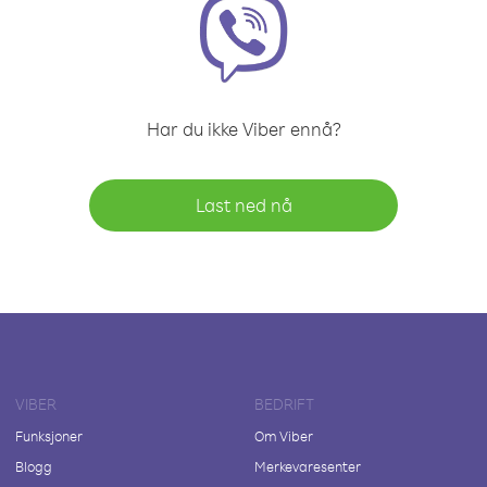
Har du ikke Viber ennå?
Last ned nå
VIBER
BEDRIFT
Funksjoner
Om Viber
Blogg
Merkevaresenter