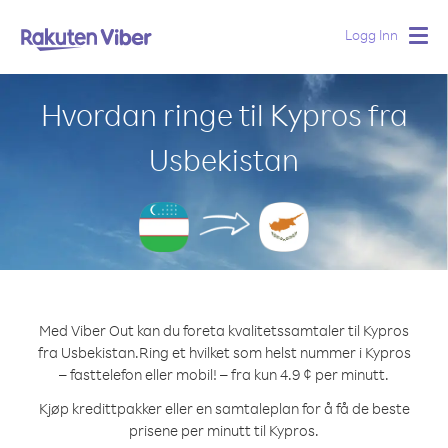
Logg Inn
Togg
navig
Hvordan ringe til Kypros fra
Usbekistan
Med Viber Out kan du foreta kvalitetssamtaler til Kypros
fra Usbekistan.
Ring et hvilket som helst nummer i Kypros
– fasttelefon eller mobil! – fra kun 4.9 ¢ per minutt.
Kjøp kredittpakker eller en samtaleplan for å få de beste
prisene per minutt til Kypros.