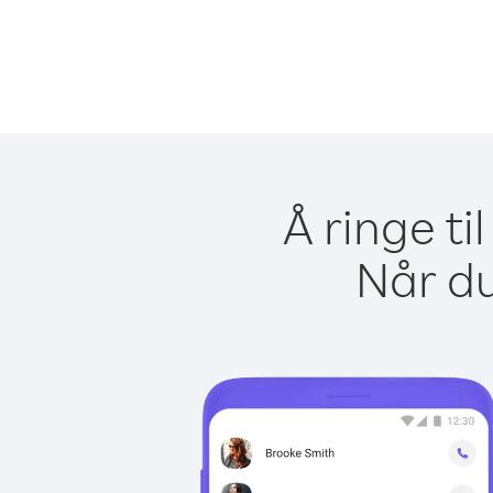
Å ringe ti
Når du