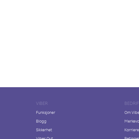
VIBER
BEDRI
Funksjoner
Om Vib
Blogg
Merkeva
Sikkerhet
Karriere
Viber Out
Betingel