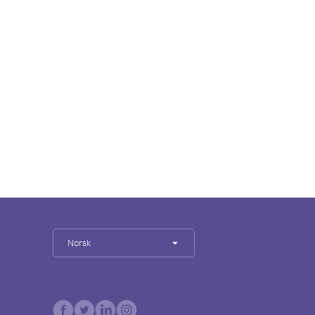
Norsk