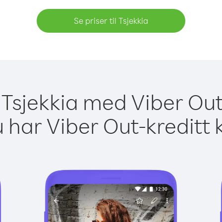
Se priser til Tsjekkia
l Tsjekkia med Viber Out
 har Viber Out-kreditt 