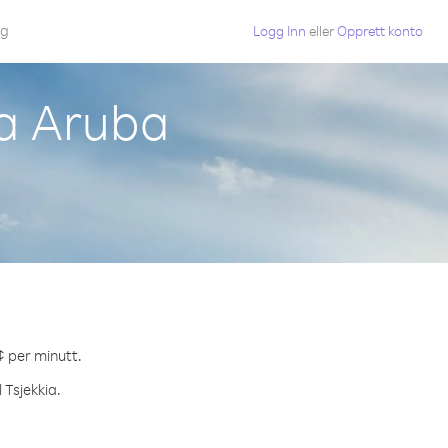
gg
Logg Inn
eller
Opprett konto
ra Aruba
 ¢ per minutt.
 Tsjekkia.