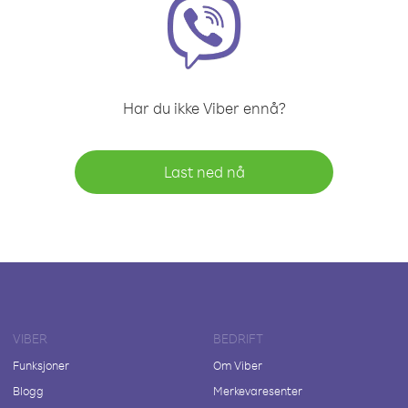
Har du ikke Viber ennå?
Last ned nå
VIBER
BEDRIFT
Funksjoner
Om Viber
Blogg
Merkevaresenter