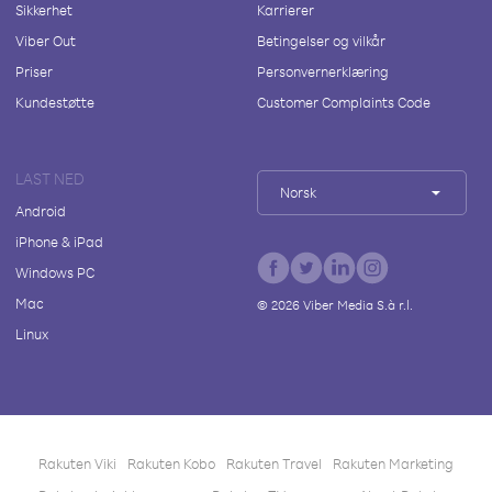
Sikkerhet
Karrierer
Viber Out
Betingelser og vilkår
Priser
Personvernerklæring
Kundestøtte
Customer Complaints Code
LAST NED
Norsk
Android
iPhone & iPad
Windows PC
Mac
©
2026
Viber Media S.à r.l.
Linux
Rakuten Viki
Rakuten Kobo
Rakuten Travel
Rakuten Marketing