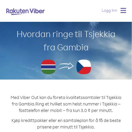
Logg Inn
Togg
navig
Hvordan ringe til Tsjekkia
fra Gambia
Med Viber Out kan du foreta kvalitetssamtaler til Tsjekkia
fra Gambia.
Ring et hvilket som helst nummer i Tsjekkia –
fasttelefon eller mobil! – fra kun 3.0 ¢ per minutt.
Kjøp kredittpakker eller en samtaleplan for å få de beste
prisene per minutt til Tsjekkia.