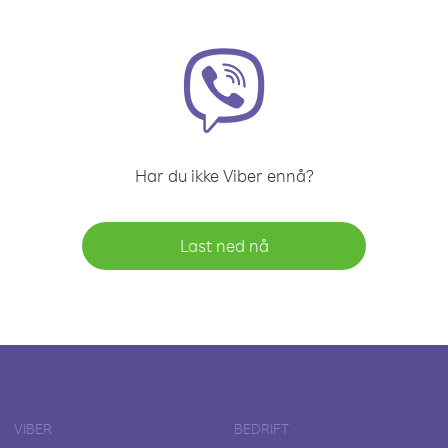
Har du ikke Viber ennå?
Last ned nå
VIBER
BEDRIFT