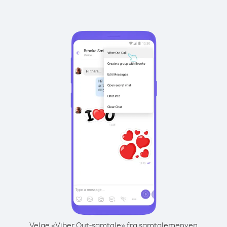
Velge «Viber Out-samtale» fra samtalemenyen