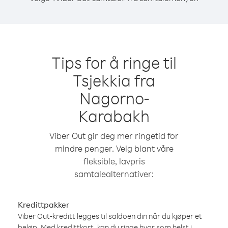
Tips for å ringe til
Tsjekkia fra
Nagorno-
Karabakh
Viber Out gir deg mer ringetid for
mindre penger. Velg blant våre
fleksible, lavpris
samtalealternativer:
Kredittpakker
Viber Out-kreditt legges til saldoen din når du kjøper et
beløp. Med kredittkort, kan du ringe hvor som helst i