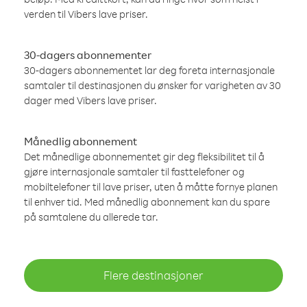
verden til Vibers lave priser.
30-dagers abonnementer
30-dagers abonnementet lar deg foreta internasjonale
samtaler til destinasjonen du ønsker for varigheten av 30
dager med Vibers lave priser.
Månedlig abonnement
Det månedlige abonnementet gir deg fleksibilitet til å
gjøre internasjonale samtaler til fasttelefoner og
mobiltelefoner til lave priser, uten å måtte fornye planen
til enhver tid. Med månedlig abonnement kan du spare
på samtalene du allerede tar.
Flere destinasjoner