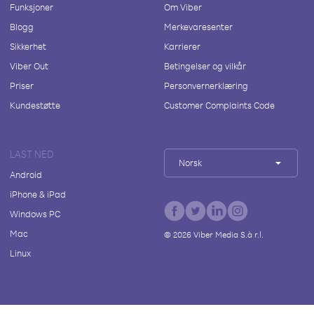
Funksjoner
Om Viber
Blogg
Merkevaresenter
Sikkerhet
Karrierer
Viber Out
Betingelser og vilkår
Priser
Personvernerklæring
Kundestøtte
Customer Complaints Code
LAST NED
Norsk
Android
iPhone & iPad
Windows PC
Mac
©
2026
Viber Media S.à r.l.
Linux