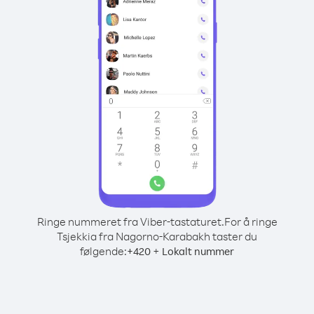
Ringe nummeret fra Viber-tastaturet.
For å ringe
Tsjekkia fra Nagorno-Karabakh taster du
følgende:
+
+
420
Lokalt nummer