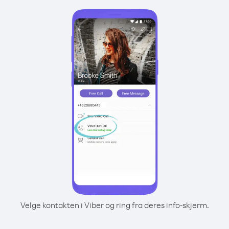
Velge kontakten i Viber og ring fra deres info-skjerm.