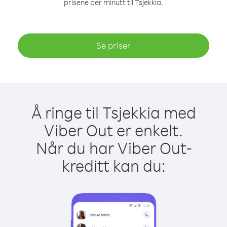
prisene per minutt til Tsjekkia.
Se priser
Å ringe til Tsjekkia med
Viber Out er enkelt.
Når du har Viber Out-
kreditt kan du: