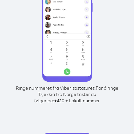
Ringe nummeret fra Viber-tastaturet.
For å ringe
Tsjekkia fra Norge taster du
følgende:
+
+
420
Lokalt nummer