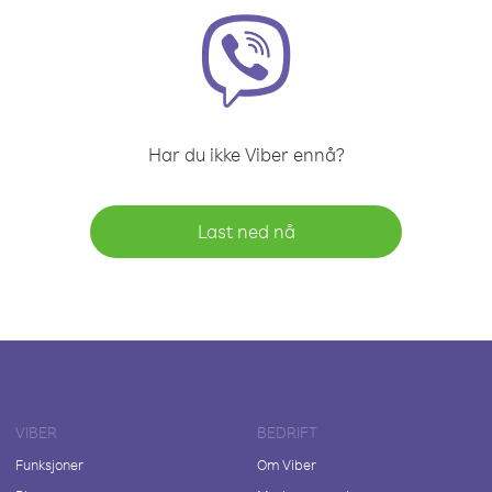
Har du ikke Viber ennå?
Last ned nå
VIBER
BEDRIFT
Funksjoner
Om Viber