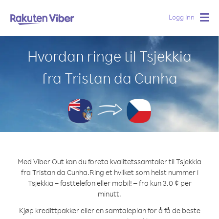
Logg Inn
Togg
navig
Hvordan ringe til Tsjekkia
fra Tristan da Cunha
Med Viber Out kan du foreta kvalitetssamtaler til Tsjekkia
fra Tristan da Cunha.
Ring et hvilket som helst nummer i
Tsjekkia – fasttelefon eller mobil! – fra kun 3.0 ¢ per
minutt.
Kjøp kredittpakker eller en samtaleplan for å få de beste