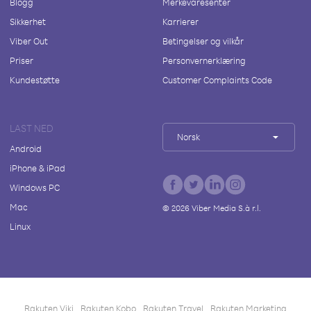
Blogg
Merkevaresenter
Sikkerhet
Karrierer
Viber Out
Betingelser og vilkår
Priser
Personvernerklæring
Kundestøtte
Customer Complaints Code
LAST NED
Norsk
Android
iPhone & iPad
Windows PC
Mac
©
2026
Viber Media S.à r.l.
Linux
Rakuten Viki
Rakuten Kobo
Rakuten Travel
Rakuten Marketing