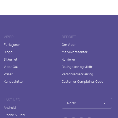
VIBER
BEDRIFT
Funksjoner
Om Viber
Blogg
Merkevaresenter
Sikkerhet
Karrierer
Viber Out
Betingelser og vilkår
Priser
Personvernerklæring
Kundestøtte
Customer Complaints Code
LAST NED
Norsk
Android
iPhone & iPad