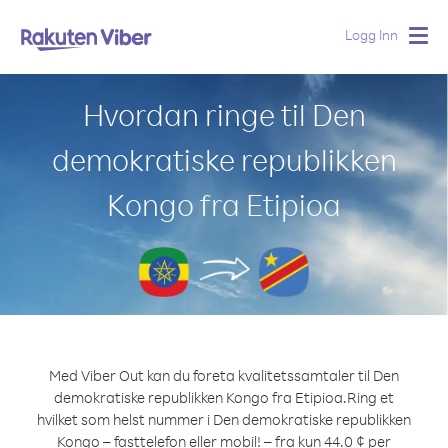
Logg Inn
Togg
navig
Hvordan ringe til Den
demokratiske republikken
Kongo fra Etipioa
Med Viber Out kan du foreta kvalitetssamtaler til Den
demokratiske republikken Kongo fra Etipioa.
Ring et
hvilket som helst nummer i Den demokratiske republikken
Kongo – fasttelefon eller mobil! – fra kun 44.0 ¢ per