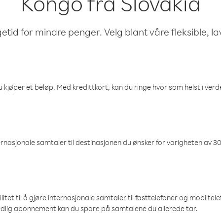
Kongo fra Slovakia
etid for mindre penger. Velg blant våre fleksible, l
 kjøper et beløp. Med kredittkort, kan du ringe hvor som helst i verden
nasjonale samtaler til destinasjonen du ønsker for varigheten av 30
et til å gjøre internasjonale samtaler til fasttelefoner og mobiltelefo
edlig abonnement kan du spare på samtalene du allerede tar.