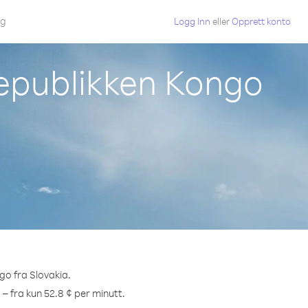
gg
Logg Inn
eller
Opprett konto
republikken Kongo
go fra Slovakia.
 – fra kun 52.8 ¢ per minutt.