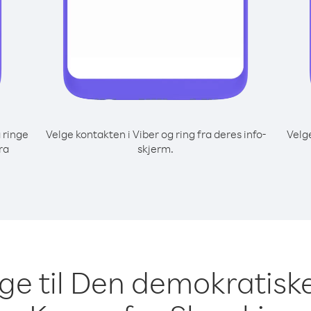
 ringe
Velge kontakten i Viber og ring fra deres info-
Velg
ra
skjerm.
inge til Den demokratisk