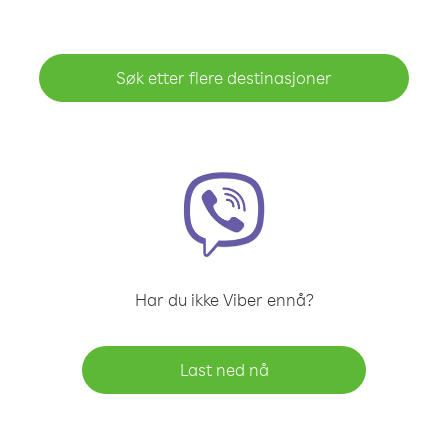
Søk etter flere destinasjoner
Har du ikke Viber ennå?
Last ned nå