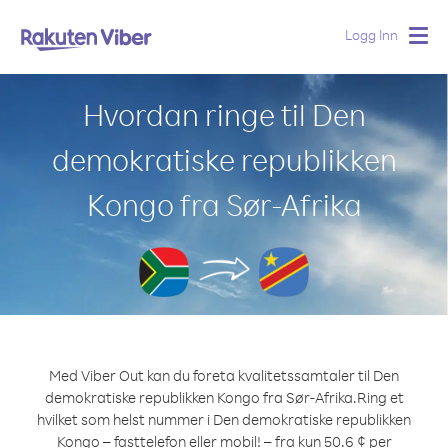
Logg Inn
Togg
navig
Hvordan ringe til Den
demokratiske republikken
Kongo fra Sør-Afrika
Med Viber Out kan du foreta kvalitetssamtaler til Den
demokratiske republikken Kongo fra Sør-Afrika.
Ring et
hvilket som helst nummer i Den demokratiske republikken
Kongo – fasttelefon eller mobil! – fra kun 50.6 ¢ per