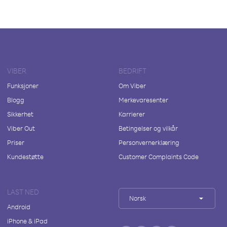
VIBER
BEDRIFT
Funksjoner
Om Viber
Blogg
Merkevaresenter
Sikkerhet
Karrierer
Viber Out
Betingelser og vilkår
Priser
Personvernerklæring
Kundestøtte
Customer Complaints Code
LAST NED
Norsk
Android
iPhone & iPad