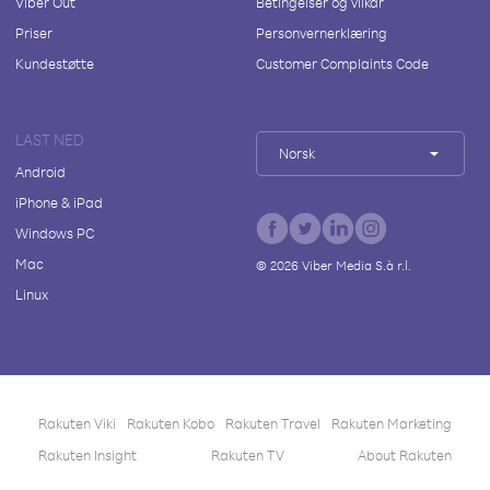
Viber Out
Betingelser og vilkår
Priser
Personvernerklæring
Kundestøtte
Customer Complaints Code
LAST NED
Norsk
Android
iPhone & iPad
Windows PC
Mac
©
2026
Viber Media S.à r.l.
Linux
Rakuten Viki
Rakuten Kobo
Rakuten Travel
Rakuten Marketing
Rakuten Insight
Rakuten TV
About Rakuten