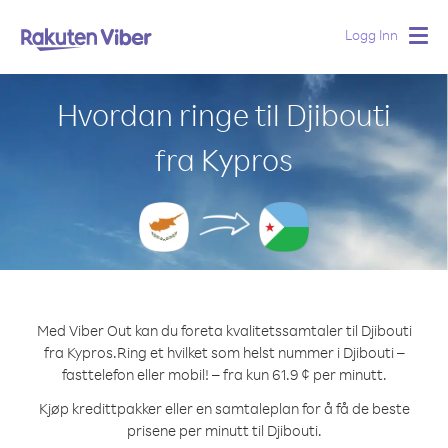
Logg Inn
Togg
navig
Hvordan ringe til Djibouti
fra Kypros
Med Viber Out kan du foreta kvalitetssamtaler til Djibouti
fra Kypros.
Ring et hvilket som helst nummer i Djibouti –
fasttelefon eller mobil! – fra kun 61.9 ¢ per minutt.
Kjøp kredittpakker eller en samtaleplan for å få de beste
prisene per minutt til Djibouti.