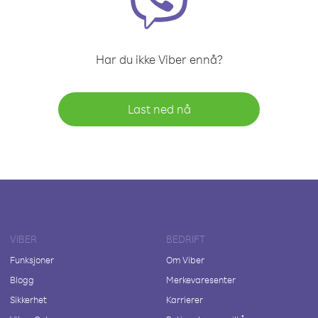
Har du ikke Viber ennå?
Last ned nå
VIBER
BEDRIFT
Funksjoner
Om Viber
Blogg
Merkevaresenter
Sikkerhet
Karrierer