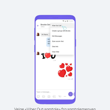
Velge «Viber Out-samtale» fra samtalemenyen