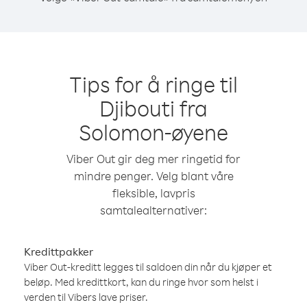
Tips for å ringe til
Djibouti fra
Solomon-øyene
Viber Out gir deg mer ringetid for
mindre penger. Velg blant våre
fleksible, lavpris
samtalealternativer:
Kredittpakker
Viber Out-kreditt legges til saldoen din når du kjøper et
beløp. Med kredittkort, kan du ringe hvor som helst i
verden til Vibers lave priser.