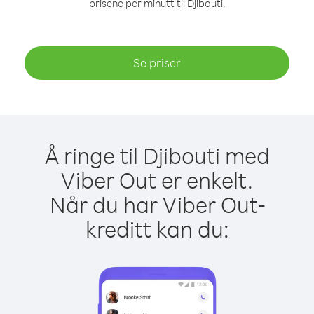
prisene per minutt til Djibouti.
Se priser
Å ringe til Djibouti med
Viber Out er enkelt.
Når du har Viber Out-
kreditt kan du: