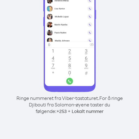
Ringe nummeret fra Viber-tastaturet.
For å ringe
Djibouti fra Solomon-øyene taster du
følgende:
+
+
253
Lokalt nummer