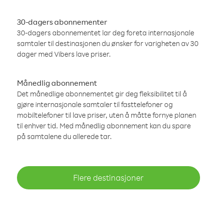
30-dagers abonnementer
30-dagers abonnementet lar deg foreta internasjonale
samtaler til destinasjonen du ønsker for varigheten av 30
dager med Vibers lave priser.
Månedlig abonnement
Det månedlige abonnementet gir deg fleksibilitet til å
gjøre internasjonale samtaler til fasttelefoner og
mobiltelefoner til lave priser, uten å måtte fornye planen
til enhver tid. Med månedlig abonnement kan du spare
på samtalene du allerede tar.
Flere destinasjoner