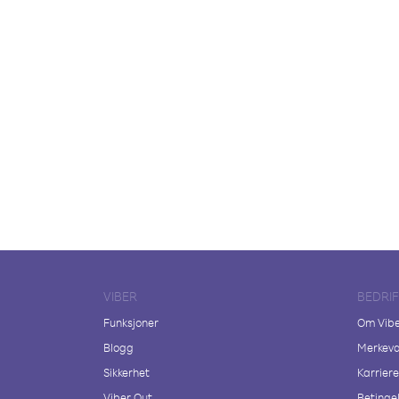
VIBER
BEDRI
Funksjoner
Om Vib
Blogg
Merkeva
Sikkerhet
Karriere
Viber Out
Betingel