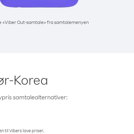
e «Viber Out-samtale» fra samtalemenyen
Sør-Korea
avpris samtalealternativer:
 til Vibers lave priser.