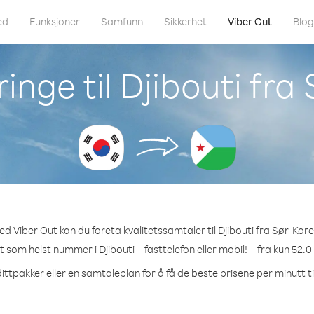
ed
Funksjoner
Samfunn
Sikkerhet
Viber Out
Blo
inge til Djibouti fra
d Viber Out kan du foreta kvalitetssamtaler til Djibouti fra Sør-Kor
et som helst nummer i Djibouti – fasttelefon eller mobil! – fra kun 52.0
ittpakker eller en samtaleplan for å få de beste prisene per minutt til