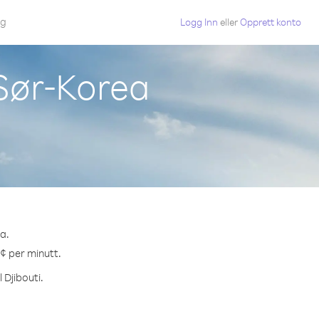
gg
Logg Inn
eller
Opprett konto
 Sør-Korea
ea.
 ¢ per minutt.
 Djibouti.