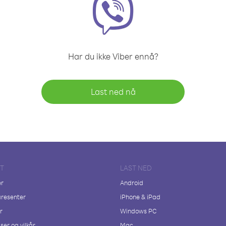
Har du ikke Viber ennå?
Last ned nå
FT
LAST NED
er
Android
resenter
iPhone & iPad
r
Windows PC
ser og vilkår
Mac