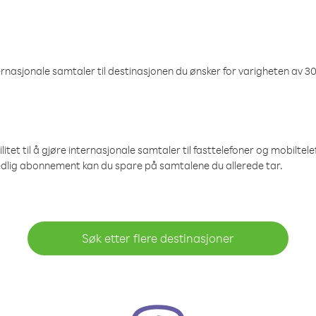
nasjonale samtaler til destinasjonen du ønsker for varigheten av 30
et til å gjøre internasjonale samtaler til fasttelefoner og mobiltelefo
edlig abonnement kan du spare på samtalene du allerede tar.
Søk etter flere destinasjoner