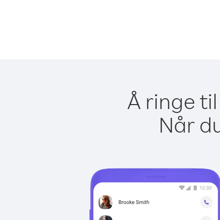
Å ringe ti
Når du