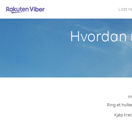
Last n
Hvordan r
Me
Ring et hvilk
Kjøp kred