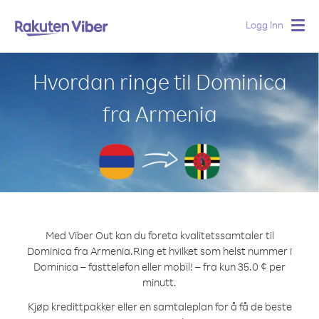
Logg Inn
Togg
navig
Hvordan ringe til Dominica
fra Armenia
Med Viber Out kan du foreta kvalitetssamtaler til
Dominica fra Armenia.
Ring et hvilket som helst nummer i
Dominica – fasttelefon eller mobil! – fra kun 35.0 ¢ per
minutt.
Kjøp kredittpakker eller en samtaleplan for å få de beste