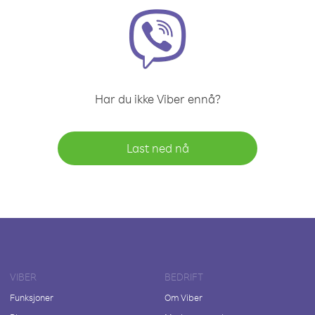
Har du ikke Viber ennå?
Last ned nå
VIBER
BEDRIFT
Funksjoner
Om Viber