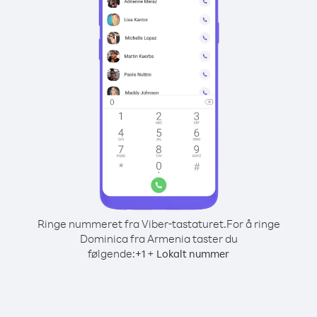
Ringe nummeret fra Viber-tastaturet.
For å ringe
Dominica fra Armenia taster du
følgende:
+
+
1
Lokalt nummer