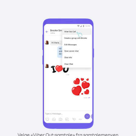
Velge «Viber Out-samtale» fra samtalemenyen