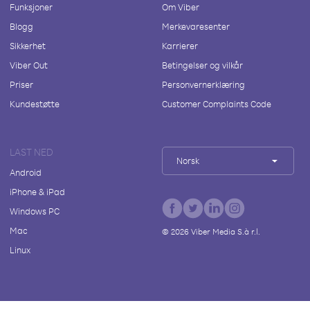
Funksjoner
Om Viber
Blogg
Merkevaresenter
Sikkerhet
Karrierer
Viber Out
Betingelser og vilkår
Priser
Personvernerklæring
Kundestøtte
Customer Complaints Code
LAST NED
Norsk
Android
iPhone & iPad
Windows PC
Mac
©
2026
Viber Media S.à r.l.
Linux