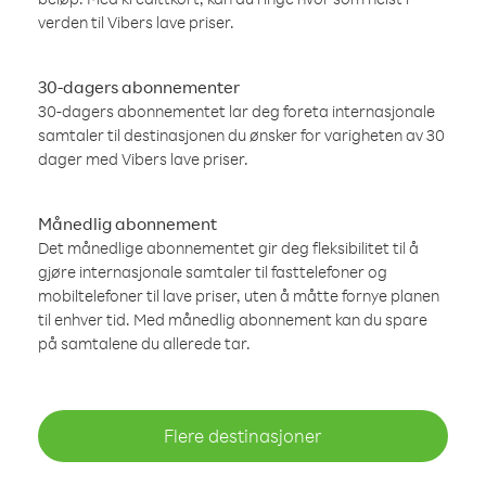
verden til Vibers lave priser.
30-dagers abonnementer
30-dagers abonnementet lar deg foreta internasjonale
samtaler til destinasjonen du ønsker for varigheten av 30
dager med Vibers lave priser.
Månedlig abonnement
Det månedlige abonnementet gir deg fleksibilitet til å
gjøre internasjonale samtaler til fasttelefoner og
mobiltelefoner til lave priser, uten å måtte fornye planen
til enhver tid. Med månedlig abonnement kan du spare
på samtalene du allerede tar.
Flere destinasjoner