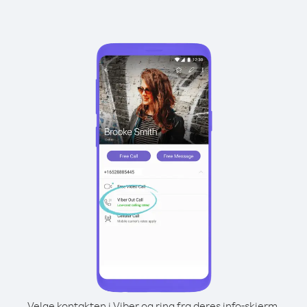
Velge kontakten i Viber og ring fra deres info-skjerm.