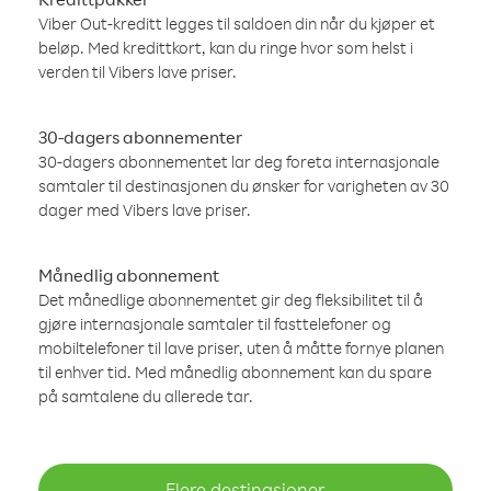
Viber Out-kreditt legges til saldoen din når du kjøper et
beløp. Med kredittkort, kan du ringe hvor som helst i
verden til Vibers lave priser.
30-dagers abonnementer
30-dagers abonnementet lar deg foreta internasjonale
samtaler til destinasjonen du ønsker for varigheten av 30
dager med Vibers lave priser.
Månedlig abonnement
Det månedlige abonnementet gir deg fleksibilitet til å
gjøre internasjonale samtaler til fasttelefoner og
mobiltelefoner til lave priser, uten å måtte fornye planen
til enhver tid. Med månedlig abonnement kan du spare
på samtalene du allerede tar.
Flere destinasjoner