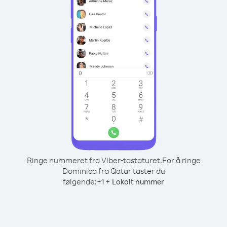
Ringe nummeret fra Viber-tastaturet.
For å ringe
Dominica fra Qatar taster du
følgende:
+
+
1
Lokalt nummer