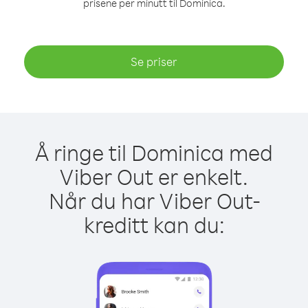
prisene per minutt til Dominica.
Se priser
Å ringe til Dominica med
Viber Out er enkelt.
Når du har Viber Out-
kreditt kan du: