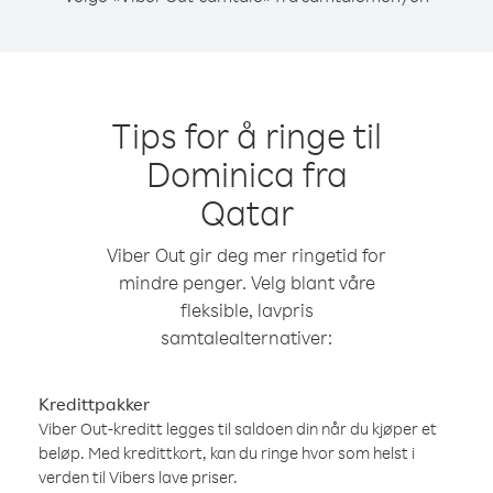
Tips for å ringe til
Dominica fra
Qatar
Viber Out gir deg mer ringetid for
mindre penger. Velg blant våre
fleksible, lavpris
samtalealternativer:
Kredittpakker
Viber Out-kreditt legges til saldoen din når du kjøper et
beløp. Med kredittkort, kan du ringe hvor som helst i
verden til Vibers lave priser.