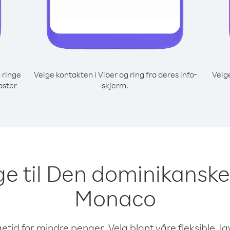
 ringe
Velge kontakten i Viber og ring fra deres info-
Velg
aster
skjerm.
nge til Den dominikanske
Monaco
etid for mindre penger. Velg blant våre fleksible, l