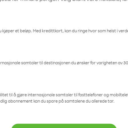
 kjøper et beløp. Med kredittkort, kan du ringe hvor som helst i verden
nasjonale samtaler til destinasjonen du ønsker for varigheten av 30
et til å gjøre internasjonale samtaler til fasttelefoner og mobiltelefo
edlig abonnement kan du spare på samtalene du allerede tar.