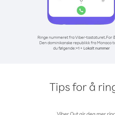
Ringe nummeret fra Viber-tastaturet.
For å
Den dominikanske republikk fra Monaco t
du følgende:
+
+
1
Lokalt nummer
Tips for å ri
Viber Out gir deg mer ring