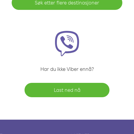
Søk etter flere destinasjoner
Har du ikke Viber ennå?
Last ned nå