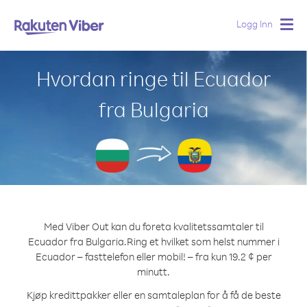
Logg Inn
Togg
navig
Hvordan ringe til Ecuador
fra Bulgaria
Med Viber Out kan du foreta kvalitetssamtaler til
Ecuador fra Bulgaria.
Ring et hvilket som helst nummer i
Ecuador – fasttelefon eller mobil! – fra kun 19.2 ¢ per
minutt.
Kjøp kredittpakker eller en samtaleplan for å få de beste