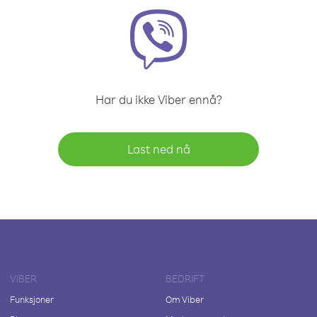
Har du ikke Viber ennå?
Last ned nå
VIBER
BEDRIFT
Funksjoner
Om Viber