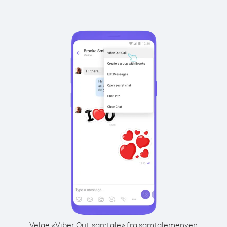
Velge «Viber Out-samtale» fra samtalemenyen