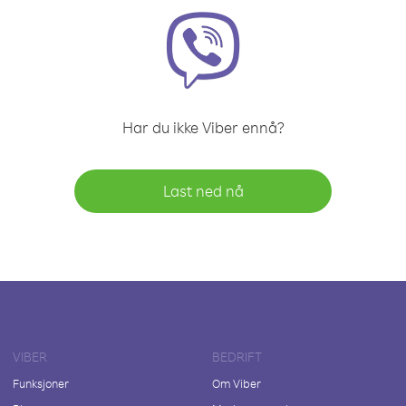
Har du ikke Viber ennå?
Last ned nå
VIBER
BEDRIFT
Funksjoner
Om Viber