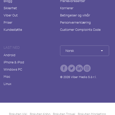
Blogg
Merkevaresenter
Sikkerhet
Karrierer
Viber Out
Betingelser og vilkår
Priser
Personvernerklæring
Kundestøtte
Customer Complaints Code
LAST NED
Norsk
Android
iPhone & iPad
Windows PC
Mac
©
2026
Viber Media S.à r.l.
Linux
Rakuten Viki
Rakuten Kobo
Rakuten Travel
Rakuten Marketing