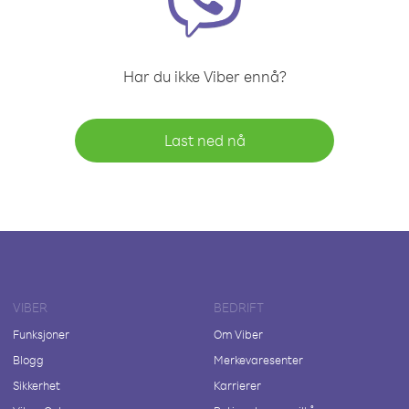
Har du ikke Viber ennå?
Last ned nå
VIBER
BEDRIFT
Funksjoner
Om Viber
Blogg
Merkevaresenter
Sikkerhet
Karrierer