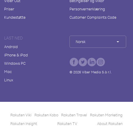
Viber Out
Betingelser og vilkår
Priser
Personvernerklæring
Kundestøtte
Customer Complaints Code
LAST NED
Norsk
Android
iPhone & iPad
Windows PC
Mac
©
2026
Viber Media S.à r.l.
Linux
Rakuten Viki
Rakuten Kobo
Rakuten Travel
Rakuten Marketing
Rakuten Insight
Rakuten TV
About Rakuten