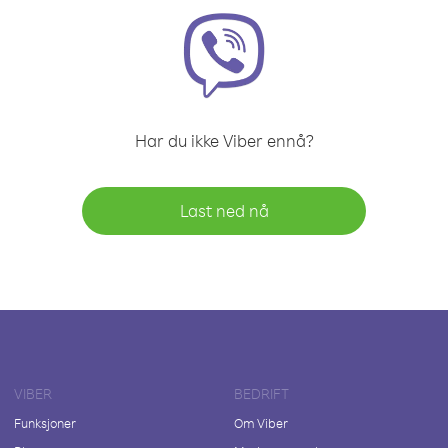
Har du ikke Viber ennå?
Last ned nå
VIBER
BEDRIFT
Funksjoner
Om Viber