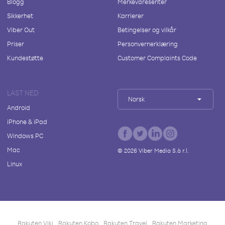
Blogg
Merkevaresenter
Sikkerhet
Karrierer
Viber Out
Betingelser og vilkår
Priser
Personvernerklæring
Kundestøtte
Customer Complaints Code
LAST NED
Norsk
Android
iPhone & iPad
Windows PC
Mac
©
2026
Viber Media S.à r.l.
Linux
Rakuten Viki
Rakuten Kobo
Rakuten Travel
Rakuten Marketing