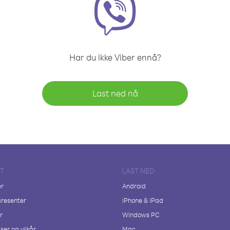
Har du ikke Viber ennå?
Last ned nå
FT
LAST NED
er
Android
resenter
iPhone & iPad
r
Windows PC
ser og vilkår
Mac