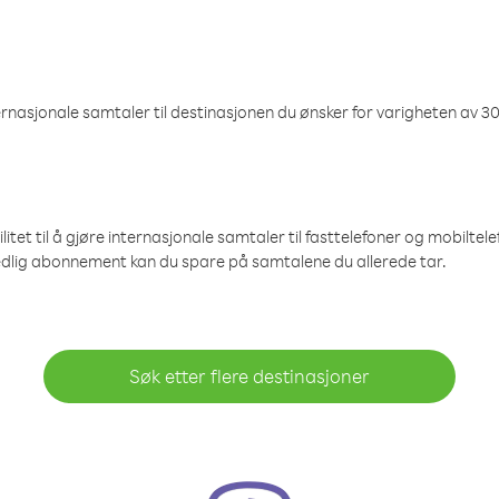
nasjonale samtaler til destinasjonen du ønsker for varigheten av 30
et til å gjøre internasjonale samtaler til fasttelefoner og mobiltelefo
edlig abonnement kan du spare på samtalene du allerede tar.
Søk etter flere destinasjoner