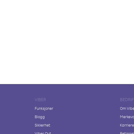
VIBER
BEDRI
Funksjoner
Om Vib
Blogg
Merkeva
Sikkerhet
Karriere
Viber Out
Betingel