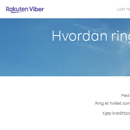
Last n
Hvordan ring
Med 
Ring et hvilket so
Kjøp kredittpa