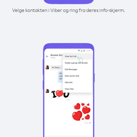
Velge kontakten i Viber og ring fra deres info-skjerm.