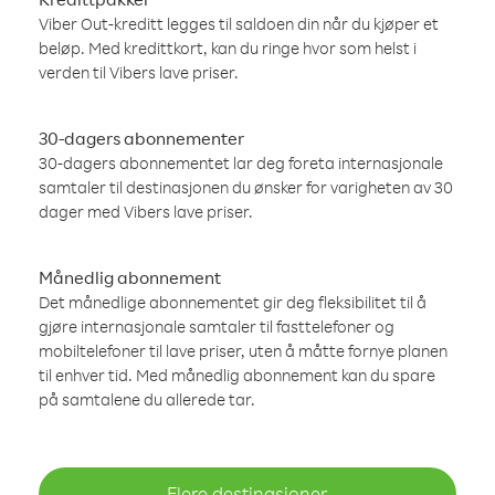
Viber Out-kreditt legges til saldoen din når du kjøper et
beløp. Med kredittkort, kan du ringe hvor som helst i
verden til Vibers lave priser.
30-dagers abonnementer
30-dagers abonnementet lar deg foreta internasjonale
samtaler til destinasjonen du ønsker for varigheten av 30
dager med Vibers lave priser.
Månedlig abonnement
Det månedlige abonnementet gir deg fleksibilitet til å
gjøre internasjonale samtaler til fasttelefoner og
mobiltelefoner til lave priser, uten å måtte fornye planen
til enhver tid. Med månedlig abonnement kan du spare
på samtalene du allerede tar.
Flere destinasjoner