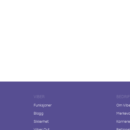
VIBER
BEDRI
Funksjoner
Om Vib
Blogg
Merkeva
Sikkerhet
Karriere
Viber Out
Betingel