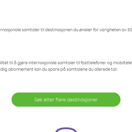
nasjonale samtaler til destinasjonen du ønsker for varigheten av 30
et til å gjøre internasjonale samtaler til fasttelefoner og mobiltelefo
edlig abonnement kan du spare på samtalene du allerede tar.
Søk etter flere destinasjoner