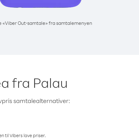
e «Viber Out-samtale» fra samtalemenyen
ea fra Palau
avpris samtalealternativer:
 til Vibers lave priser.