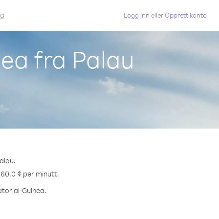
gg
Logg Inn
eller
Opprett konto
nea fra Palau
alau.
 60.0 ¢ per minutt.
atorial-Guinea.