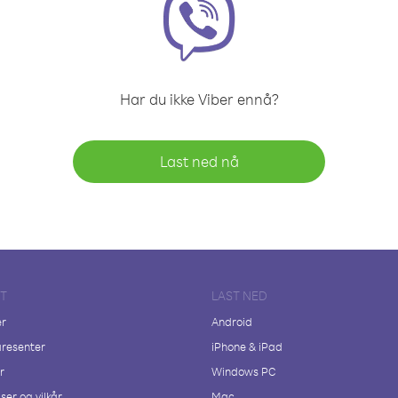
Har du ikke Viber ennå?
Last ned nå
FT
LAST NED
er
Android
resenter
iPhone & iPad
r
Windows PC
ser og vilkår
Mac