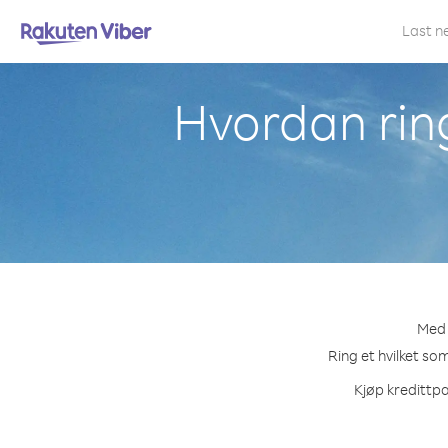
Last n
Hvordan ring
Med 
Ring et hvilket so
Kjøp kredittpa