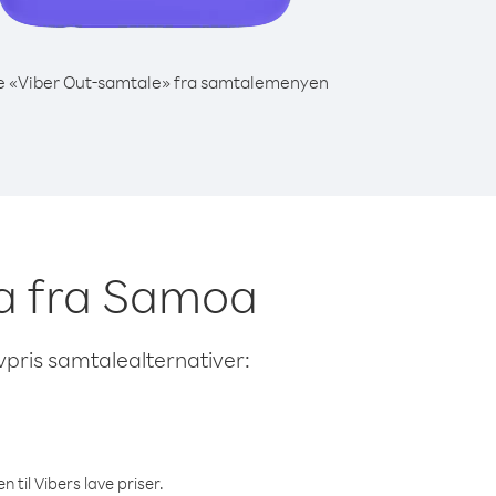
e «Viber Out-samtale» fra samtalemenyen
nea fra Samoa
avpris samtalealternativer:
 til Vibers lave priser.