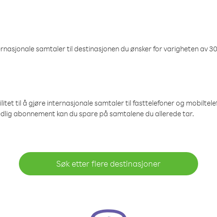
nasjonale samtaler til destinasjonen du ønsker for varigheten av 30
et til å gjøre internasjonale samtaler til fasttelefoner og mobiltelefo
edlig abonnement kan du spare på samtalene du allerede tar.
Søk etter flere destinasjoner