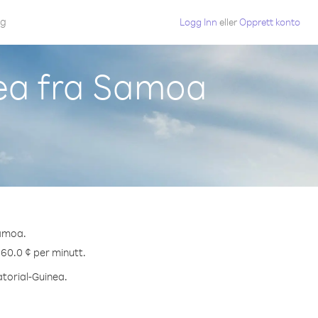
gg
Logg Inn
eller
Opprett konto
nea fra Samoa
Samoa.
 60.0 ¢ per minutt.
atorial-Guinea.