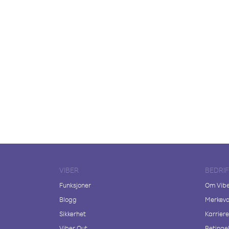
VIBER
BEDRI
Funksjoner
Om Vib
Blogg
Merkeva
Sikkerhet
Karriere
Viber Out
Betingel