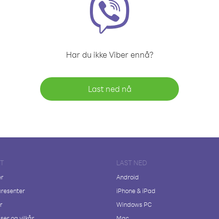
Har du ikke Viber ennå?
Last ned nå
FT
LAST NED
er
Android
resenter
iPhone & iPad
r
Windows PC
ser og vilkår
Mac