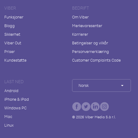
VIBER
BEDRIFT
Funksjoner
Om Viber
Blogg
Merkevaresenter
Sikkerhet
Karrierer
Viber Out
Betingelser og vilkår
Priser
Personvernerklæring
Kundestøtte
Customer Complaints Code
LAST NED
Norsk
Android
iPhone & iPad
Windows PC
Mac
©
2026
Viber Media S.à r.l.
Linux