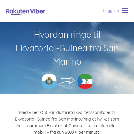
Logg Inn
Togg
navig
Hvordan ringe til
Ekvatorial-Guinea fra San
Marino
Med Viber Out kan du foreta kvalitetssamtaler til
Ekvatorial-Guinea fra San Marino.
Ring et hvilket som
helst nummer i Ekvatorial-Guinea – fasttelefon eller
mobil! – fra kun 60.0 ¢ per minutt.