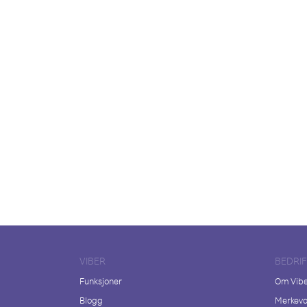
VIBER
BEDRI
Funksjoner
Om Vib
Blogg
Merkeva