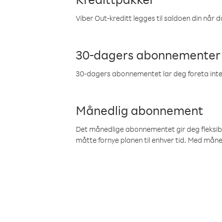
Viber Out-kreditt legges til saldoen din når du
30-dagers abonnementer
30-dagers abonnementet lar deg foreta inter
Månedlig abonnement
Det månedlige abonnementet gir deg fleksibilit
måtte fornye planen til enhver tid. Med mån