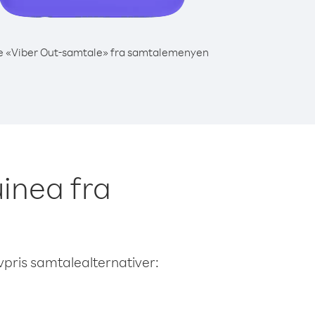
e «Viber Out-samtale» fra samtalemenyen
uinea fra
avpris samtalealternativer: