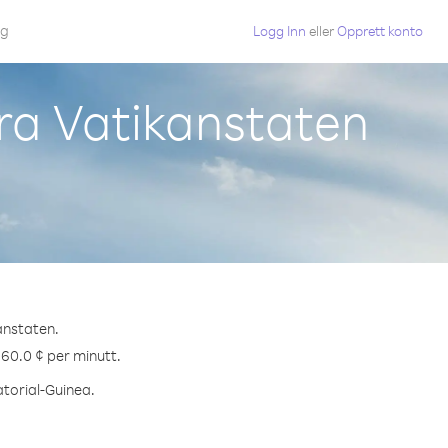
gg
Logg Inn
eller
Opprett konto
fra Vatikanstaten
anstaten.
 60.0 ¢ per minutt.
atorial-Guinea.