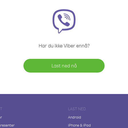
Har du ikke Viber ennå?
Last ned nå
FT
LAST NED
er
Android
resenter
iPhone & iPad