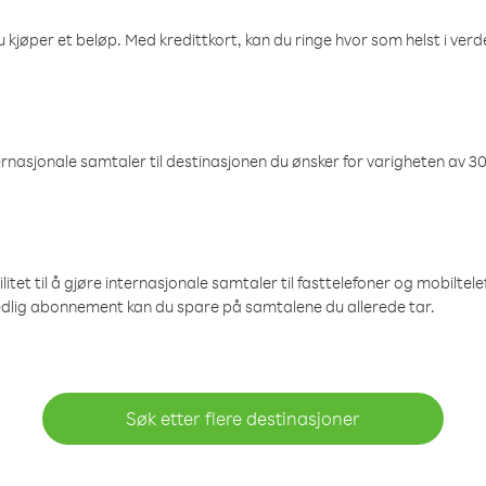
 kjøper et beløp. Med kredittkort, kan du ringe hvor som helst i verden
nasjonale samtaler til destinasjonen du ønsker for varigheten av 30
et til å gjøre internasjonale samtaler til fasttelefoner og mobiltelefo
edlig abonnement kan du spare på samtalene du allerede tar.
Søk etter flere destinasjoner