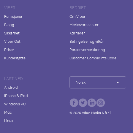
VIBER
BEDRIFT
Funksjoner
Om Viber
Blogg
Merkevaresenter
Sikkerhet
Karrierer
Viber Out
Betingelser og vilkår
Priser
Personvernerklæring
Kundestøtte
Customer Complaints Code
LAST NED
Norsk
Android
iPhone & iPad
Windows PC
Mac
©
2026
Viber Media S.à r.l.
Linux