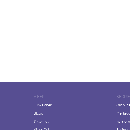
VIBER
BEDRI
Funksjoner
Om Vib
Blogg
Merkeva
Sikkerhet
Karriere
Viber Out
Betingel