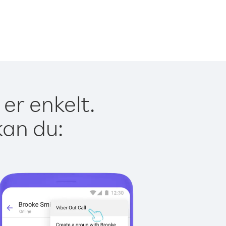
 er enkelt.
kan du: