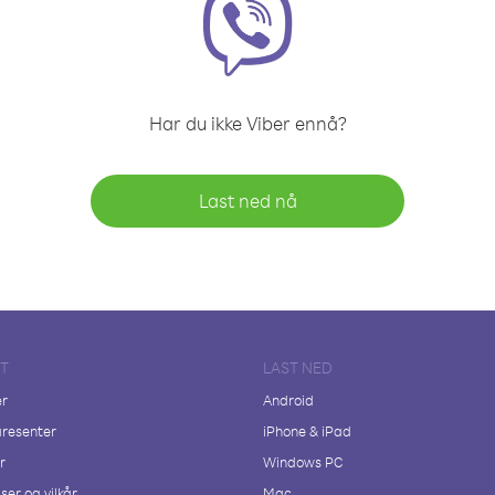
Har du ikke Viber ennå?
Last ned nå
FT
LAST NED
er
Android
resenter
iPhone & iPad
r
Windows PC
ser og vilkår
Mac